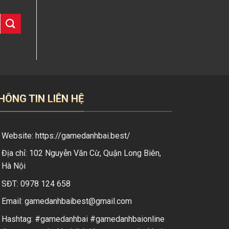
HÔNG TIN LIÊN HỆ
Website: https://gamedanhbai.best/
Địa chỉ: 102 Nguyễn Văn Cừ, Quận Long Biên,
Hà Nội
SĐT: 0978 124 658
Email:
gamedanhbaibest@gmail.com
Hashtag: #gamedanhbai #gamedanhbaionline