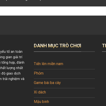
DANH MỤC TRÒ CHƠI
T
 yếu tố an toàn
g gian giải trí
i tổng hợp, đánh
Tiến lên miền nam
hất lượng nhất
Phỏm
c độ giao dịch
m trải nghiệm và
Game bài ba cây
Xì dách
Mậu binh