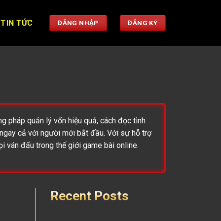
TIN TỨC
ĐĂNG NHẬP
ĐĂNG KÝ
g pháp quản lý vốn hiệu quả, cách đọc tình
ngay cả với người mới bắt đầu. Với sự hỗ trợ
i ván đấu trong thế giới game bài online.
Recent Posts